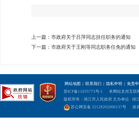
上一篇：
市政府关于吕萍同志挂任职务的通知
下一篇：
市政府关于王刚等同志职务任免的通知
网站地图
|
联系我们
|
隐私申明
|
免责申
苏ICP备11035773号-1
本网站支持互联网协
版权所有：靖江市人民政府 主办单位 : 
苏公网安备 32128202000137号
政府