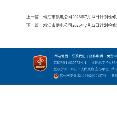
上一篇：
靖江市供电公司2026年7月14日计划检
下一篇：
靖江市供电公司2026年7月12日计划检
网站地图
|
联系我们
|
隐私申明
|
免责申
苏ICP备11035773号-1
本网站支持互联网协
版权所有：靖江市人民政府 主办单位 : 
苏公网安备 32128202000137号
政府