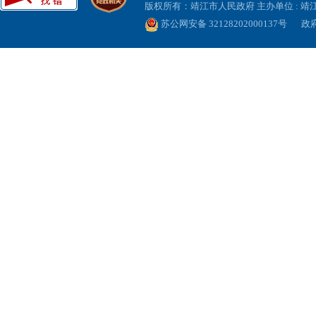
版权所有：靖江市人民政府 主办单位 : 
苏公网安备 32128202000137号
政府