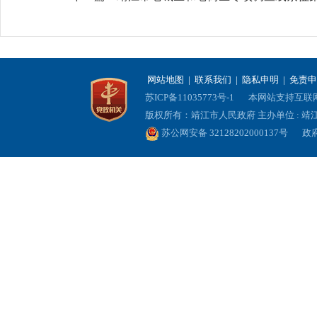
网站地图
|
联系我们
|
隐私申明
|
免责申
苏ICP备11035773号-1
本网站支持互联网协
版权所有：靖江市人民政府 主办单位 : 
苏公网安备 32128202000137号
政府